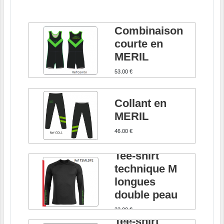
Combinaison
courte en
MERIL
53.00 €
Collant en
MERIL
46.00 €
Tee-shirt
technique M
longues
double peau
32.00 €
Tee-shirt