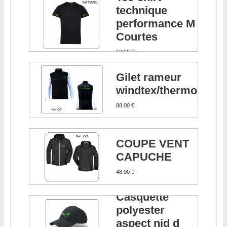
technique
performance M
Courtes
19.00 €
Gilet rameur
windtex/thermolite
88.00 €
COUPE VENT
CAPUCHE
48.00 €
Casquette
polyester
aspect nid d