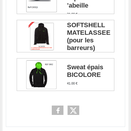
’abeille
21.00 €
Veste
SOFTSHELL
MATELASSEE
(pour les
barreurs)
64.00 €
Sweat épais
BICOLORE
41.00 €