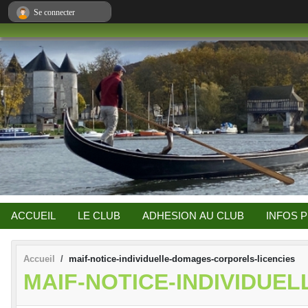
Panneau de gestion des cookies
Se connecter
ACCUEIL
LE CLUB
ADHESION AU CLUB
INFOS 
Accueil
maif-notice-individuelle-domages-corporels-licencies
MAIF-NOTICE-INDIVIDUE