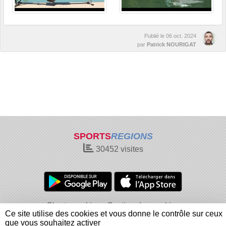
Publié le
06 oct. 2024
par
Patrick NOURIGAT
SPORTS
REGIONS
30452
visites
Charte cookies
Gestion des cookies
Ce site utilise des cookies et vous donne le contrôle sur ceux
Informations légales
Signaler un contenu inapproprié
que vous souhaitez activer