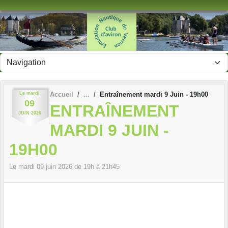
Panneau de gestion des cookies
Le
mardi
Accueil
Entraînement mardi 9 Juin - 19h00
09
ENTRAÎNEMENT
JUIN
2026
MARDI 9 JUIN -
19H00
Le
mardi
09
juin
2026
de 19h à 21h45