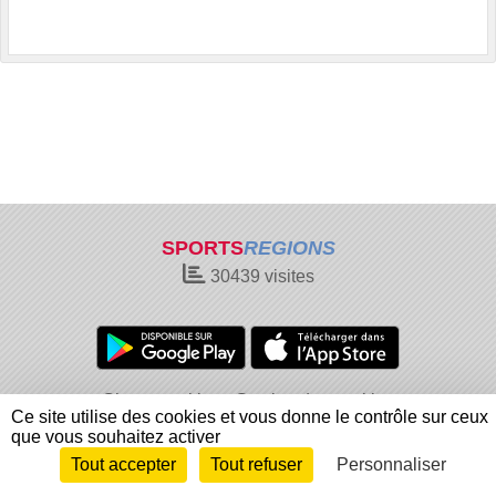
SPORTS
REGIONS
30439
visites
Charte cookies
Gestion des cookies
Ce site utilise des cookies et vous donne le contrôle sur ceux
Informations légales
Signaler un contenu inapproprié
que vous souhaitez activer
Tout accepter
Tout refuser
Personnaliser
Envie de participer ?
Connexion