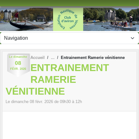
Panneau de gestion des cookies
Le
dimanche
Accueil
Entrainement Ramerie vénitienne
08
ENTRAINEMENT
FÉVR.
2026
RAMERIE
VÉNITIENNE
Le
dimanche
08
févr.
2026
de 09h30 à 12h