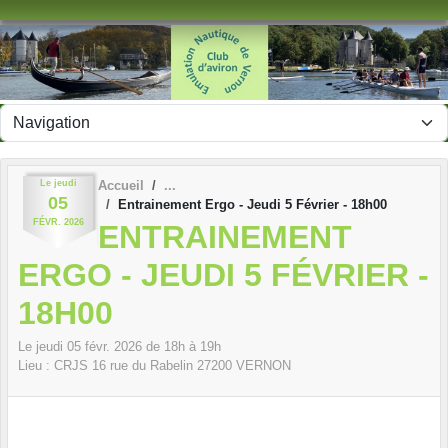
Panneau de gestion des cookies
Le
jeudi
Accueil
05
Entrainement Ergo - Jeudi 5 Février - 18h00
FÉVR.
2026
ENTRAINEMENT
ERGO - JEUDI 5 FÉVRIER -
18H00
Le
jeudi
05
févr.
2026
de 18h à 19h
Lieu :
CRJS 16 rue du Rabelin
27200
VERNON