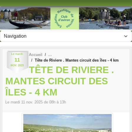
Panneau de gestion des cookies
Le
mardi
Accueil
11
Tête de Riviere . Mantes circuit des îles - 4 km
NOV.
2025
TÊTE DE RIVIERE .
MANTES CIRCUIT DES
ÎLES - 4 KM
Le
mardi
11
nov.
2025
de 08h à 13h