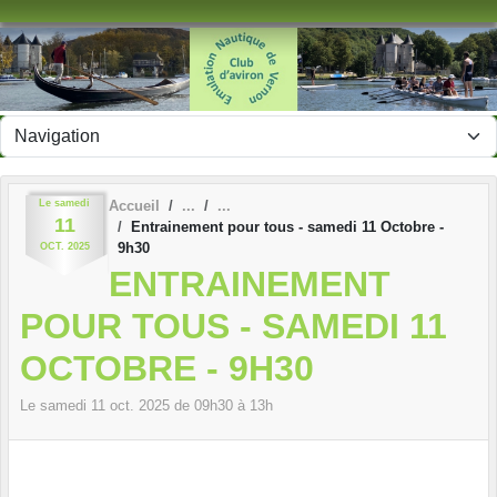
Panneau de gestion des cookies
Le
samedi
Accueil
11
Entrainement pour tous - samedi 11 Octobre -
9h30
OCT.
2025
ENTRAINEMENT
POUR TOUS - SAMEDI 11
OCTOBRE - 9H30
Le
samedi
11
oct.
2025
de 09h30 à 13h