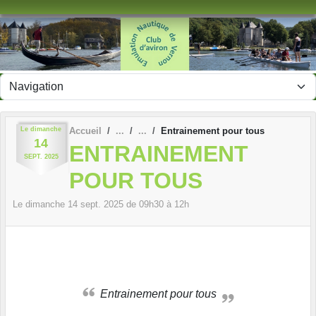
Panneau de gestion des cookies
Le
dimanche
Accueil
Entrainement pour tous
14
ENTRAINEMENT
SEPT.
2025
POUR TOUS
Le
dimanche
14
sept.
2025
de 09h30 à 12h
Entrainement pour tous