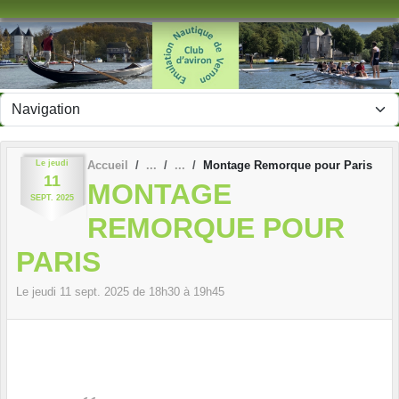
Panneau de gestion des cookies
Le
jeudi
Accueil
Montage Remorque pour Paris
11
MONTAGE
SEPT.
2025
REMORQUE POUR
PARIS
Le
jeudi
11
sept.
2025
de 18h30 à 19h45