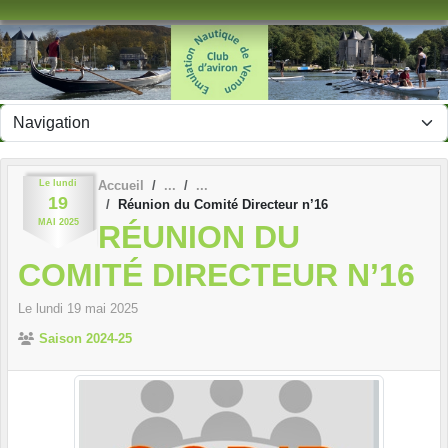
Panneau de gestion des cookies
Le
lundi
Accueil
19
Réunion du Comité Directeur n’16
MAI
2025
RÉUNION DU
COMITÉ DIRECTEUR N’16
Le
lundi
19
mai
2025
Saison 2024-25