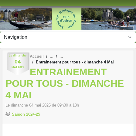
Panneau de gestion des cookies
Le
dimanche
Accueil
04
Entrainement pour tous - dimanche 4 Mai
MAI
2025
ENTRAINEMENT
POUR TOUS - DIMANCHE
4 MAI
Le
dimanche
04
mai
2025
de 09h30 à 13h
Saison 2024-25