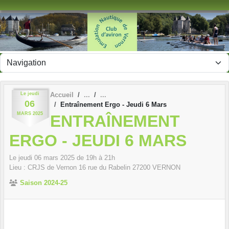
Panneau de gestion des cookies
Le
jeudi
Accueil
06
Entraînement Ergo - Jeudi 6 Mars
MARS
2025
ENTRAÎNEMENT
ERGO - JEUDI 6 MARS
Le
jeudi
06
mars
2025
de 19h à 21h
Lieu :
CRJS de Vernon 16 rue du Rabelin
27200
VERNON
Saison 2024-25