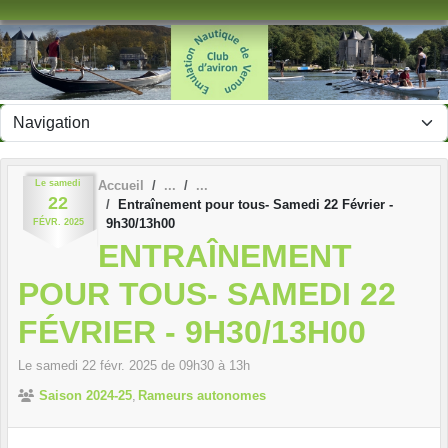
Panneau de gestion des cookies
Le
samedi
Accueil
22
Entraînement pour tous- Samedi 22 Février -
9h30/13h00
FÉVR.
2025
ENTRAÎNEMENT
POUR TOUS- SAMEDI 22
FÉVRIER - 9H30/13H00
Le
samedi
22
févr.
2025
de 09h30 à 13h
Saison 2024-25
Rameurs autonomes