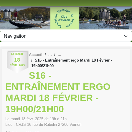
Panneau de gestion des cookies
Le
mardi
Accueil
18
S16 - Entraînement ergo Mardi 18 Février -
19h00/21h00
FÉVR.
2025
S16 -
ENTRAÎNEMENT ERGO
MARDI 18 FÉVRIER -
19H00/21H00
Le
mardi
18
févr.
2025
de 19h à 21h
Lieu :
CRJS 16 rue du Rabelin
27200
Vernon