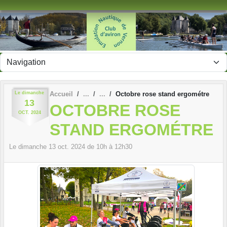
Panneau de gestion des cookies
Le
dimanche
Accueil
Octobre rose stand ergométre
13
OCTOBRE ROSE
OCT.
2024
STAND ERGOMÉTRE
Le
dimanche
13
oct.
2024
de 10h à 12h30