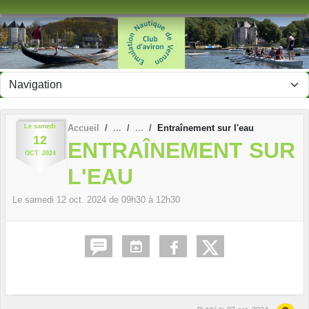
Panneau de gestion des cookies
Le
samedi
Accueil
Entraînement sur l'eau
12
ENTRAÎNEMENT SUR
OCT.
2024
L'EAU
Le
samedi
12
oct.
2024
de 09h30 à 12h30